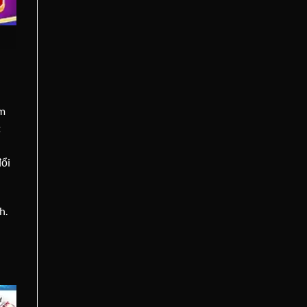
ệm
t
đổi
h.