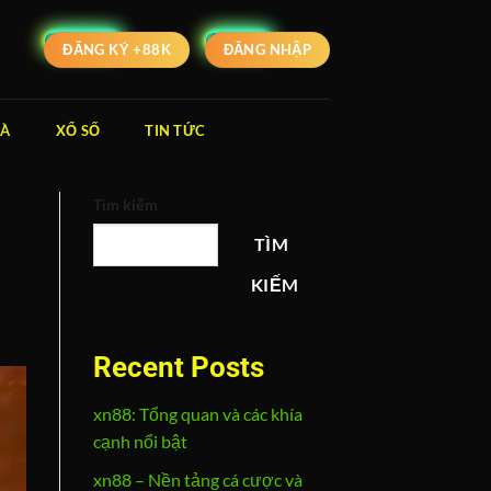
ĐĂNG KÝ +88K
ĐĂNG NHẬP
GÀ
XỔ SỐ
TIN TỨC
Tìm kiếm
TÌM
KIẾM
Recent Posts
xn88: Tổng quan và các khía
cạnh nổi bật
xn88 – Nền tảng cá cược và