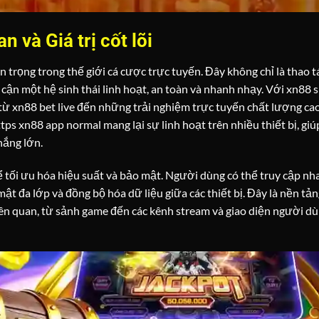
n và Giá trị cốt lõi
 trọng trong thế giới cá cược trực tuyến. Đây không chỉ là thao t
ận một hệ sinh thái linh hoạt, an toàn và nhanh nhạy. Với xn88 s
ụ từ xn88 bet live đến những trải nghiệm trực tuyến chất lượng cao
s xn88 app normal mang lại sự linh hoạt trên nhiều thiết bị, giú
hắng lớn.
ể tối ưu hóa hiệu suất và bảo mật. Người dùng có thể truy cập nh
t đa lớp và đồng bộ hóa dữ liệu giữa các thiết bị. Đây là nền tả
liên quan, từ sảnh game đến các kênh stream và giao diện người d