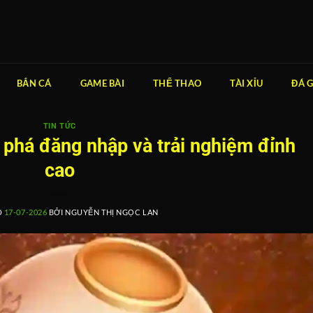
BẮN CÁ
GAME BÀI
THỂ THAO
TÀI XỈU
ĐÁ 
TIN TỨC
t phá đăng nhập và trải nghiệm đỉnh
cao
O
17-07-2026
BỞI
NGUYỄN THỊ NGỌC LAN