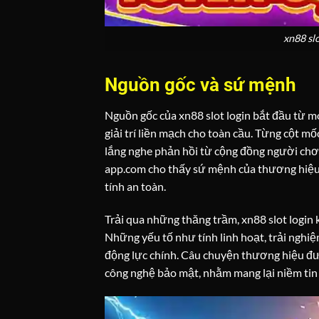
xn88 slo
Nguồn gốc và sứ mệnh
Nguồn gốc của xn88 slot login bắt đầu từ m
giải trí liền mạch cho toàn cầu. Từng cột m
lắng nghe phản hồi từ cộng đồng người chơi
app.com cho thấy sứ mệnh của thương hiệu 
tính an toàn.
Trải qua những thăng trầm, xn88 slot login
Những yếu tố như tính linh hoạt, trải ngh
động lực chính. Câu chuyện thương hiệu đượ
công nghệ bảo mật, nhằm mang lại niềm tin