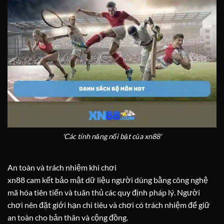
'Các tính năng nổi bật của xn88'
An toàn và trách nhiệm khi chơi
xn88 cam kết bảo mật dữ liệu người dùng bằng công nghệ
mã hóa tiên tiến và tuân thủ các quy định pháp lý. Người
chơi nên đặt giới hạn chi tiêu và chơi có trách nhiệm để giữ
an toàn cho bản thân và cộng đồng.