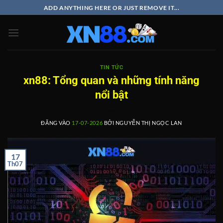
Bỏ
ADD ANYTHING HERE OR JUST REMOVE IT...
qua
nội
dung
TIN TỨC
xn88: Tổng quan và những tính năng
nổi bật
ĐĂNG VÀO
17-07-2026
BỞI
NGUYỄN THỊ NGỌC LAN
17
Th07