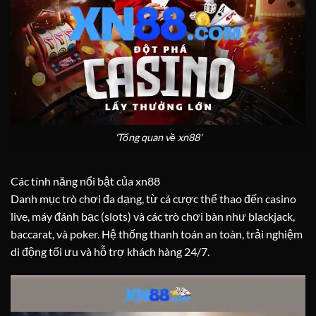
'Tổng quan về xn88'
Các tính năng nổi bật của xn88
Danh mục trò chơi đa dạng, từ cá cược thể thao đến casino
live, máy đánh bạc (slots) và các trò chơi bàn như blackjack,
baccarat, và poker. Hệ thống thanh toán an toàn, trải nghiệm
di động tối ưu và hỗ trợ khách hàng 24/7.