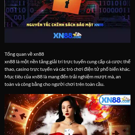
Tổng quan về xn88
xn88 là một nền tảng giải trí trực tuyến cung cấp cá cược thể
thao, casino trực tuyến và các trò chơi điện tử phổ biến khác.
Mục tiêu của xn88 là mang đến trải nghiệm mượt mà, an
toàn và công bằng cho người chơi trên toàn cầu.