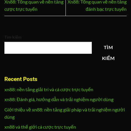
Xn88: Tổng quan về nền tảng
Xn88: Tổng quan về nền tảng
cược trực tuyến
đánh bạc trực tuyến
Tìm kiếm
TÌM
KIẾM
Recent Posts
xn88: nền tảng giải trí và cá cược trực tuyến
xn88: Đánh giá, hướng dẫn và trải nghiệm người dùng
Giới thiệu về xn88: nền tảng giải pháp và trải nghiệm người
dùng
xn88 và thế giới cá cược trực tuyến