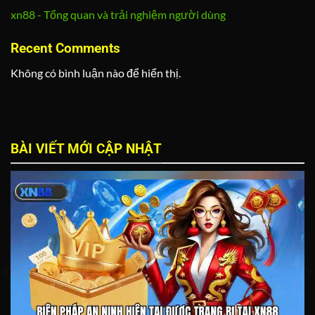
xn88 - Tổng quan và trải nghiệm người dùng
Recent Comments
Không có bình luận nào để hiển thị.
BÀI VIẾT MỚI CẬP NHẬT