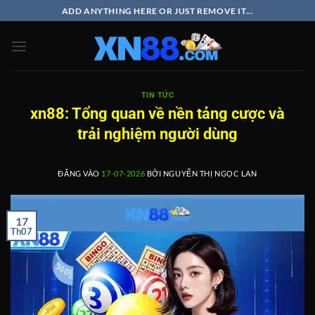
Bỏ
ADD ANYTHING HERE OR JUST REMOVE IT...
qua
nội
dung
TIN TỨC
xn88: Tổng quan về nền tảng cược và
trải nghiệm người dùng
ĐĂNG VÀO
17-07-2026
BỞI
NGUYỄN THỊ NGỌC LAN
17
Th07