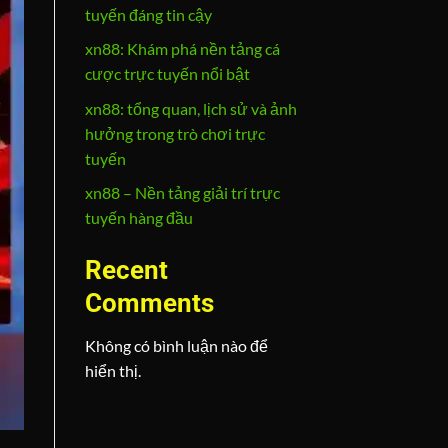
tuyến đáng tin cậy
xn88: Khám phá nền tảng cá
cược trực tuyến nổi bật
xn88: tổng quan, lịch sử và ảnh
hưởng trong trò chơi trực
tuyến
xn88 – Nền tảng giải trí trực
tuyến hàng đầu
Recent
Comments
Không có bình luận nào để
hiển thị.