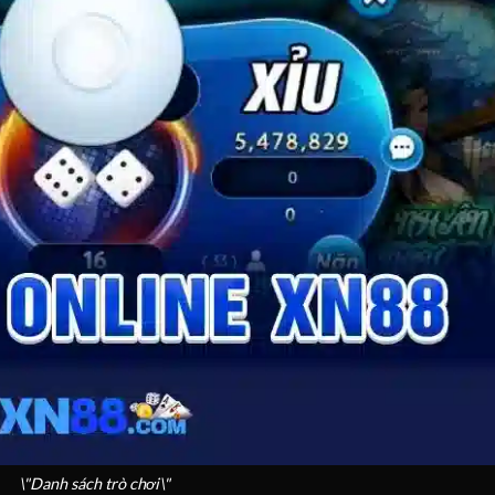
\"Danh sách trò chơi\"