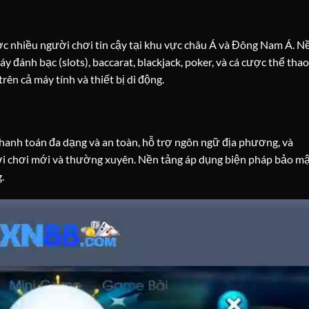
ợc nhiều người chơi tin cậy tại khu vực châu Á và Đông Nam Á. N
y đánh bạc (slots), baccarat, blackjack, poker, và cá cược thể thao
ên cả máy tính và thiết bị di động.
hanh toán đa dạng và an toàn, hỗ trợ ngôn ngữ địa phương, và
i chơi mới và thường xuyên. Nền tảng áp dụng biện pháp bảo m
.