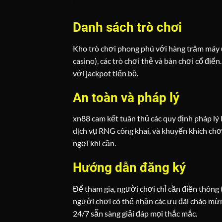
Danh sách trò chơi
Kho trò chơi phong phú với hàng trăm máy đá
casino), các trò chơi thẻ và bàn chơi cổ đi
với jackpot tiến bộ.
An toàn và pháp lý
xn88 cam kết tuân thủ các quy định pháp lý 
dịch vụ RNG công khai, và khuyến khích chơi 
ngơi khi cần.
Hướng dẫn đăng ký
Để tham gia, người chơi chỉ cần điền thông t
người chơi có thể nhận các ưu đãi chào mừn
24/7 sẵn sàng giải đáp mọi thắc mắc.