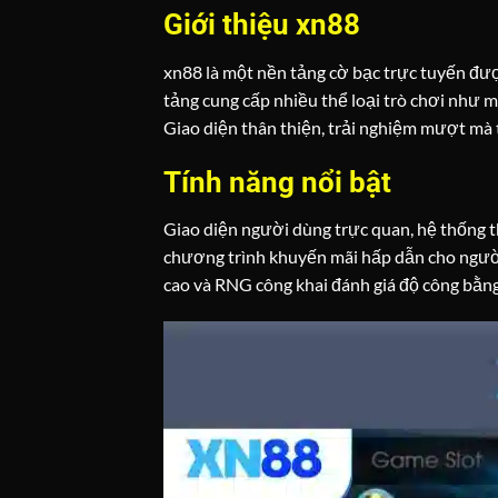
Giới thiệu xn88
xn88 là một nền tảng cờ bạc trực tuyến đư
tảng cung cấp nhiều thể loại trò chơi như má
Giao diện thân thiện, trải nghiệm mượt mà tr
Tính năng nổi bật
Giao diện người dùng trực quan, hệ thống t
chương trình khuyến mãi hấp dẫn cho ngườ
cao và RNG công khai đánh giá độ công bằng