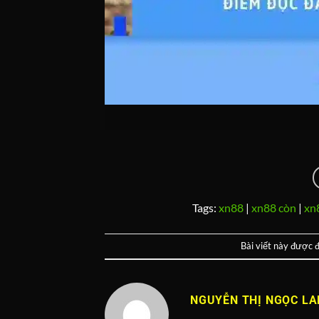
Tags:
xn88
|
xn88 còn
|
xn8
Bài viết này được 
NGUYỄN THỊ NGỌC LA