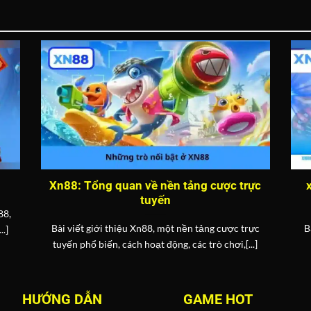
Xn88: Tổng quan về nền tảng cược trực
tuyến
88,
Bài viết giới thiệu Xn88, một nền tảng cược trực
B
.]
tuyến phổ biến, cách hoạt động, các trò chơi,[...]
HƯỚNG DẪN
GAME HOT