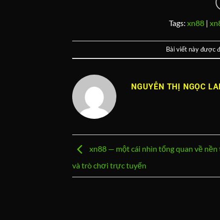
Tags:
xn88
|
xn8
Bài viết này được 
NGUYỄN THỊ NGỌC LA
xn88 — một cái nhìn tổng quan về nền 
và trò chơi trực tuyến