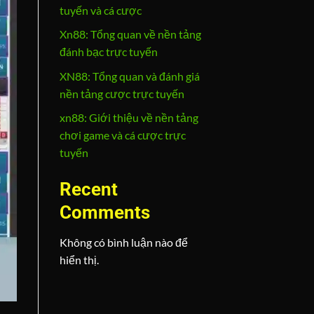
tuyến và cá cược
Xn88: Tổng quan về nền tảng
đánh bạc trực tuyến
XN88: Tổng quan và đánh giá
nền tảng cược trực tuyến
xn88: Giới thiệu về nền tảng
chơi game và cá cược trực
tuyến
Recent
Comments
Không có bình luận nào để
hiển thị.