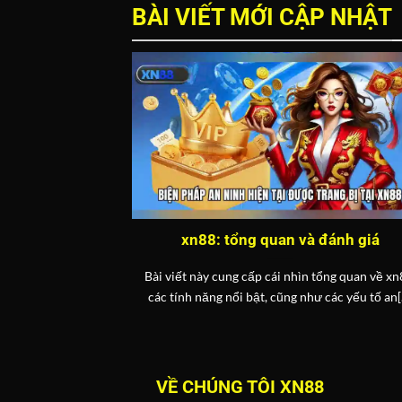
BÀI VIẾT MỚI CẬP NHẬT
tuyến đáng tin
xn88: tổng quan và đánh giá
ng
Bài viết này cung cấp cái nhìn tổng quan về xn
í trực tuyến với
các tính năng nổi bật, cũng như các yếu tố an[..
 hỗ trợ khách[...]
VỀ CHÚNG TÔI XN88