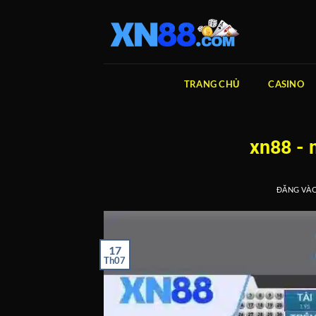
Bỏ
qua
nội
dung
TRANG CHỦ
CASINO
xn88 - 
ĐĂNG VÀ
17
Th07