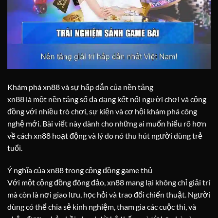
Khám phá xn88 và sự hấp dẫn của nền tảng
xn88 là một nền tảng số đa dạng kết nối người chơi và cộng
đồng với nhiều trò chơi, sự kiện và cơ hội khám phá công
nghệ mới. Bài viết này dành cho những ai muốn hiểu rõ hơn
về cách xn88 hoạt động và lý do nó thu hút người dùng trẻ
tuổi.
Ý nghĩa của xn88 trong cộng đồng game thủ
Với một cộng đồng đông đảo, xn88 mang lại không chỉ giải trí
mà còn là nơi giao lưu, học hỏi và trao đổi chiến thuật. Người
dùng có thể chia sẻ kinh nghiệm, tham gia các cuộc thi, và