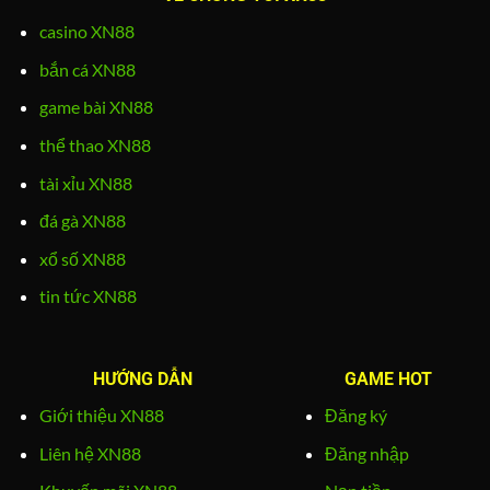
casino XN88
bắn cá XN88
game bài XN88
thể thao XN88
tài xỉu XN88
đá gà XN88
xổ số XN88
tin tức XN88
HƯỚNG DẪN
GAME HOT
Giới thiệu XN88
Đăng ký
Liên hệ XN88
Đăng nhập