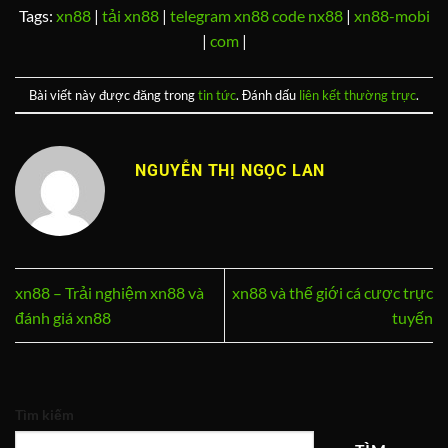
Tags:
xn88
|
tải xn88
|
telegram xn88 code nx88
|
xn88-mobi
|
com
|
Bài viết này được đăng trong
tin tức
. Đánh dấu
liên kết thường trực
.
NGUYỄN THỊ NGỌC LAN
xn88 – Trải nghiệm xn88 và
xn88 và thế giới cá cược trực
đánh giá xn88
tuyến
Tìm kiếm