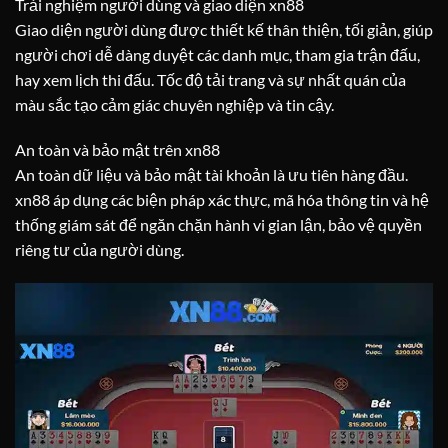
Trải nghiệm người dùng và giao diện xn88
Giao diện người dùng được thiết kế thân thiện, tối giản, giúp
người chơi dễ dàng duyệt các danh mục, tham gia trận đấu,
hay xem lịch thi đấu. Tốc độ tải trang và sự nhất quán của
màu sắc tạo cảm giác chuyên nghiệp và tin cậy.
An toàn và bảo mật trên xn88
An toàn dữ liệu và bảo mật tài khoản là ưu tiên hàng đầu.
xn88 áp dụng các biện pháp xác thực, mã hóa thông tin và hệ
thống giám sát để ngăn chặn hành vi gian lận, bảo vệ quyền
riêng tư của người dùng.