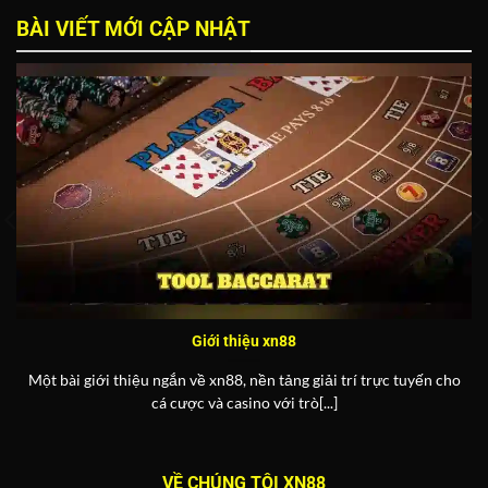
BÀI VIẾT MỚI CẬP NHẬT
Giới thiệu xn88
Một bài giới thiệu ngắn về xn88, nền tảng giải trí trực tuyến cho
cá cược và casino với trò[...]
VỀ CHÚNG TÔI XN88