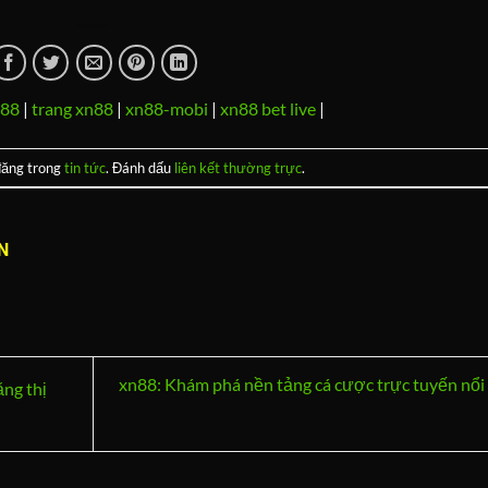
n88
|
trang xn88
|
xn88-mobi
|
xn88 bet live
|
đăng trong
tin tức
. Đánh dấu
liên kết thường trực
.
N
xn88: Khám phá nền tảng cá cược trực tuyến nổi
ng thị