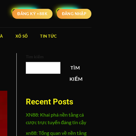
ĐĂNG KÝ +88K
ĐĂNG NHẬP
GÀ
XỔ SỐ
TIN TỨC
Tìm kiếm
TÌM
KIẾM
Recent Posts
XN88: Khai phá nền tảng cá
cược trực tuyến đáng tin cậy
xn88: Tổng quan về nền tảng