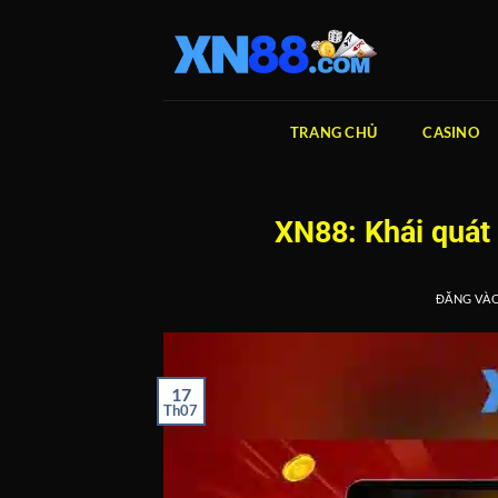
Bỏ
qua
nội
dung
TRANG CHỦ
CASINO
XN88: Khái quát 
ĐĂNG VÀ
17
Th07