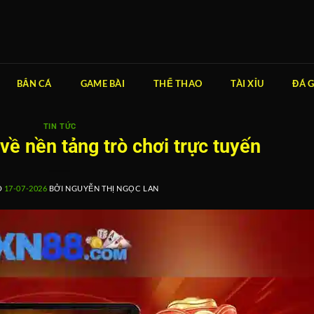
BẮN CÁ
GAME BÀI
THỂ THAO
TÀI XỈU
ĐÁ 
TIN TỨC
về nền tảng trò chơi trực tuyến
O
17-07-2026
BỞI
NGUYỄN THỊ NGỌC LAN