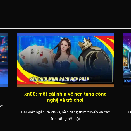
xn88: một cái nhìn về nền tảng công
nghệ và trò chơi
ne
Bài viết ngắn về xn88, nền tảng trực tuyến và các
Bà
h
tính năng nổi bật.