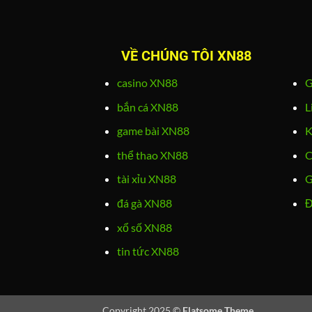
VỀ CHÚNG TÔI XN88
casino XN88
G
bắn cá XN88
L
game bài XN88
K
thể thao XN88
C
tài xỉu XN88
G
đá gà XN88
Đ
xổ số XN88
tin tức XN88
Copyright 2025 ©
Flatsome Theme