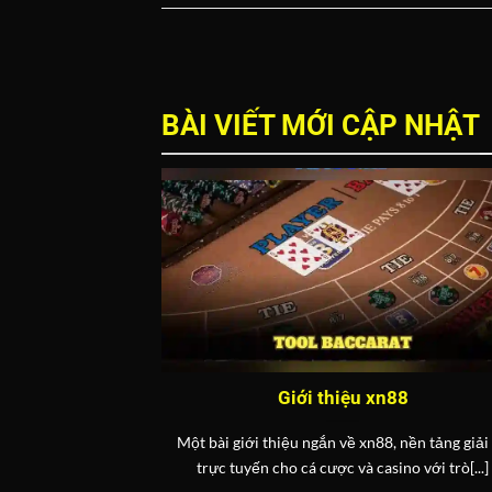
BÀI VIẾT MỚI CẬP NHẬT
n tảng trực
Giới thiệu xn88
Một bài giới thiệu ngắn về xn88, nền tảng giải 
n tảng trực tuyến
trực tuyến cho cá cược và casino với trò[...]
ịch sử, sản[...]