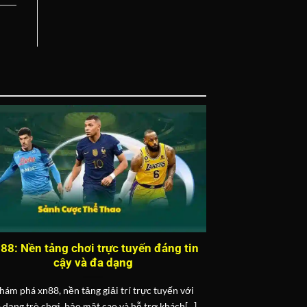
88: Nền tảng chơi trực tuyến đáng tin
cậy và đa dạng
hám phá xn88, nền tảng giải trí trực tuyến với
 dạng trò chơi, bảo mật cao và hỗ trợ khách[...]