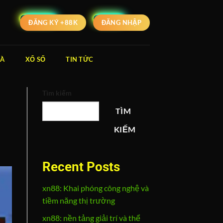
ĐĂNG KÝ +88K
ĐĂNG NHẬP
GÀ
XỔ SỐ
TIN TỨC
Tìm kiếm
TÌM
KIẾM
Recent Posts
xn88: Khai phóng công nghệ và
tiềm năng thị trường
xn88: nền tảng giải trí và thể