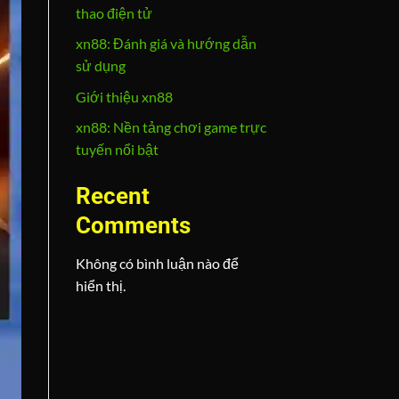
thao điện tử
xn88: Đánh giá và hướng dẫn
sử dụng
Giới thiệu xn88
xn88: Nền tảng chơi game trực
tuyến nổi bật
Recent
Comments
Không có bình luận nào để
hiển thị.