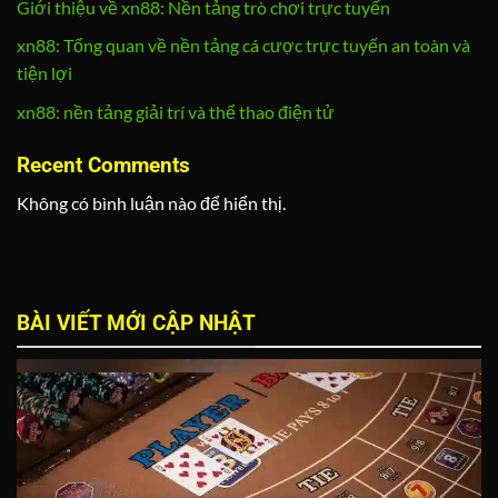
Giới thiệu về xn88: Nền tảng trò chơi trực tuyến
xn88: Tổng quan về nền tảng cá cược trực tuyến an toàn và
tiện lợi
xn88: nền tảng giải trí và thể thao điện tử
Recent Comments
Không có bình luận nào để hiển thị.
BÀI VIẾT MỚI CẬP NHẬT