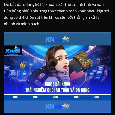
Để bắt đầu, đăng ký tài khoản, xác thực danh tính và nạp
tiền bằng nhiều phương thức thanh toán khác nhau. Người
dùng có thể chọn rút tiền khi có sẵn với thời gian xử lý
nhanh và minh bạch.