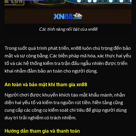
Các tính năng nổi bật của xn88
Trong suốt quá trình phát triển, xn88 luôn chú trọng đến bảo
mật và sự công bằng. Các biện pháp mã hóa, xác thực hai yếu
tố và các hệ thống kiểm tra trận đấu ngẫu nhiên được triển
khai nhằm đảm bảo an toàn cho người dùng.
An toàn và bảo mật khi tham gia xn88
Người chơi được khuyến khích tạo mật khẩu mạnh, nhận
diện hai yếu tố và kiểm tra nguồn rút tiền. Nền tảng cũng
cung cấp các công cụ kiểm soát chi tiêu để giúp người dùng
duy trì trải nghiệm có trách nhiệm.
Hướng dẫn tham gia và thanh toán