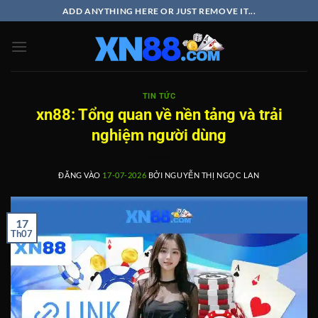
Bỏ
ADD ANYTHING HERE OR JUST REMOVE IT...
qua
nội
dung
TIN TỨC
xn88: Tổng quan về nền tảng và trải
nghiệm người dùng
ĐĂNG VÀO
17-07-2026
BỞI
NGUYỄN THỊ NGỌC LAN
17
Th07