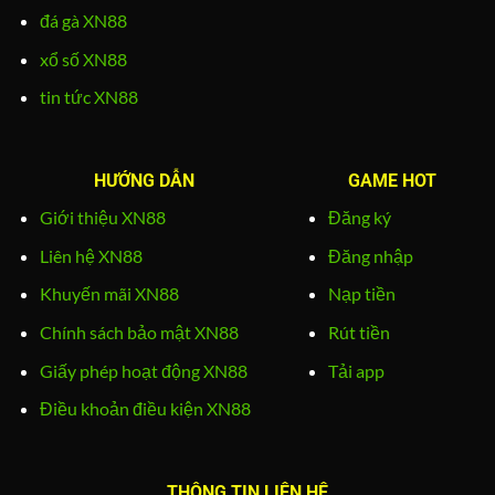
đá gà XN88
xổ số XN88
tin tức XN88
HƯỚNG DẪN
GAME HOT
Giới thiệu XN88
Đăng ký
Liên hệ XN88
Đăng nhập
Khuyến mãi XN88
Nạp tiền
Chính sách bảo mật XN88
Rút tiền
Giấy phép hoạt động XN88
Tải app
Điều khoản điều kiện XN88
THÔNG TIN LIÊN HỆ