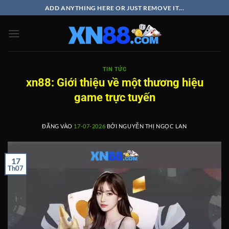
Bỏ
ADD ANYTHING HERE OR JUST REMOVE IT...
qua
nội
dung
TIN TỨC
xn88: Giới thiệu về một thương hiệu
game trực tuyến
ĐĂNG VÀO
17-07-2026
BỞI
NGUYỄN THỊ NGỌC LAN
17
Th07