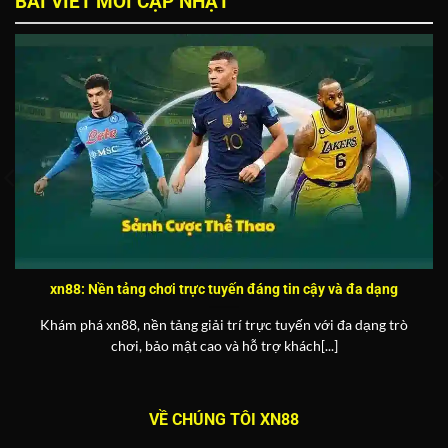
BÀI VIẾT MỚI CẬP NHẬT
xn88: Nền tảng chơi trực tuyến đáng tin cậy và đa dạng
Khám phá xn88, nền tảng giải trí trực tuyến với đa dạng trò
chơi, bảo mật cao và hỗ trợ khách[...]
VỀ CHÚNG TÔI XN88