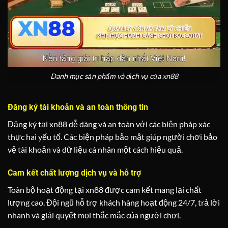
Danh mục sản phẩm và dịch vụ của xn88
Đăng ký tài khoản và an toàn thông tin
Đăng ký tại xn88 dễ dàng và an toàn với các biện pháp xác
thực hai yếu tố. Các biện pháp bảo mật giúp người chơi bảo
vệ tài khoản và dữ liệu cá nhân một cách hiệu quả.
Cam kết chất lượng dịch vụ và hỗ trợ
Toàn bộ hoạt động tại xn88 được cam kết mang lại chất
lượng cao. Đội ngũ hỗ trợ khách hàng hoạt động 24/7, trả lời
nhanh và giải quyết mọi thắc mắc của người chơi.