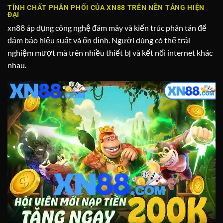
TÍNH CHẤT PHÂN PHỐI CỦA XN88 TRÊN NỀN TẢNG HIỆN
ĐẠI
xn88 áp dụng công nghệ đám mây và kiến trúc phân tán để
đảm bảo hiệu suất và ổn định. Người dùng có thể trải
nghiệm mượt mà trên nhiều thiết bị và kết nối internet khác
nhau.